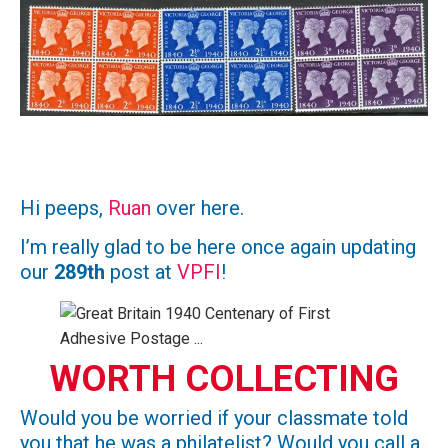
Hi peeps,
Ruan
over here.
I’m really glad to be here once again updating
our
289th
post at
VPFI
!
WORTH COLLECTING
Would you be worried if your classmate told
you that he was a philatelist? Would you call a