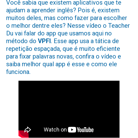
Você sabia que existem aplicativos que te
ajudam a aprender inglês? Pois é, existem
muitos deles, mas como fazer para escolher
o melhor dentre eles? Nesse vídeo o Teacher
Du vai falar do app que usamos aqui no
método do
VPFI
. Esse app usa a tática de
repetição espaçada, que é muito eficiente
para fixar palavras novas, confira o vídeo e
saiba melhor qual app é esse e como ele
funciona.