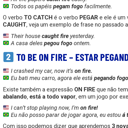
Todos os papéis
pegam fogo
facilmente.
O verbo
TO CATCH
é o verbo
PEGAR
e ele é um
CAUGHT
, veja um exemplo de frase no passado 
Their house
caught fire
yesterday.
A casa deles
pegou fogo
ontem.
TO BE ON FIRE – ESTAR PEGAN
I crashed my car, now it’s
on fire.
Eu bati meu carro, agora ele está
pegando fogo
Existe também a expressão
ON FIRE
que não tem 
abalando
,
está a todo vapor
, em um jogo por ex
I can’t stop playing now, I’m
on fire!
Eu não posso parar de jogar agora, eu estou
á 
Com isso podemos dizer que aprendemos
3 nov