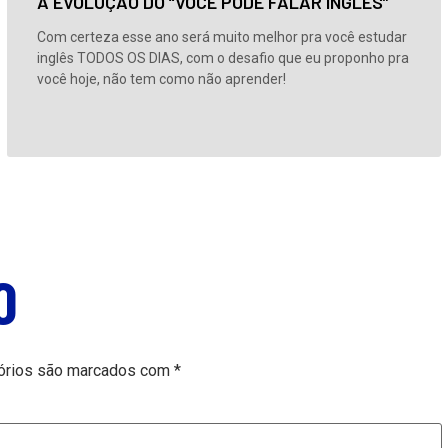
A EVOLUÇÃO DO “VOCÊ PODE FALAR INGLÊS”
Com certeza esse ano será muito melhor pra você estudar
inglês TODOS OS DIAS, com o desafio que eu proponho pra
você hoje, não tem como não aprender!
O
órios são marcados com
*