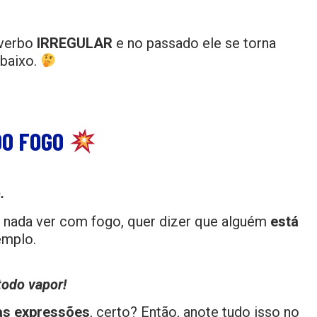
 verbo
IRREGULAR
e no passado ele se torna
abaixo.
DO FOGO
.
nada ver com fogo, quer dizer que alguém
está
emplo.
todo vapor!
as expressões
, certo? Então, anote tudo isso no