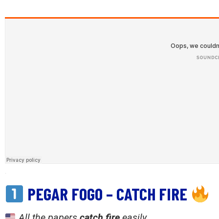
·
PEGAR FOGO – CATCH FIRE
All the papers
catch fire
easily.