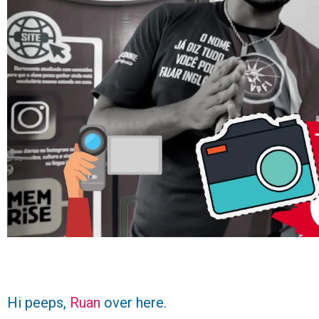
Hi peeps,
Ruan
over here.