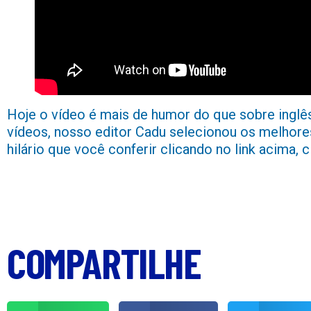
Hoje o vídeo é mais de humor do que sobre inglê
vídeos, nosso editor Cadu selecionou os melhor
hilário que você conferir clicando no link acima, c
COMPARTILHE