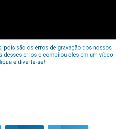
s, pois são os erros de gravação dos nossos
es desses erros e compilou eles em um vídeo
lique e diverta-se!