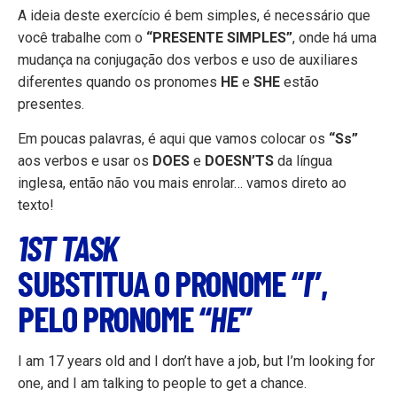
A ideia deste exercício é bem simples, é necessário que
você trabalhe com o
“PRESENTE SIMPLES”
, onde há uma
mudança na conjugação dos verbos e uso de auxiliares
diferentes quando os pronomes
HE
e
SHE
estão
presentes.
Em poucas palavras, é aqui que vamos colocar os
“Ss”
aos verbos e usar os
DOES
e
DOESN’TS
da língua
inglesa, então não vou mais enrolar… vamos direto ao
texto!
1ST TASK
SUBSTITUA O PRONOME “
I
”,
PELO PRONOME “
HE
”
I am 17 years old and I don’t have a job, but I’m looking for
one, and I am talking to people to get a chance.