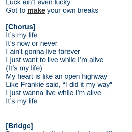
Luck ain’t even lucky
Got to
make
your own breaks
[Chorus]
It’s my life
It’s now or never
I ain’t gonna live forever
I just want to live while I’m alive
(It’s my life)
My heart is like an open
highway
Like Frankie said, “I did it my way”
I just wanna live while I’m alive
It’s my life
[Bridge]