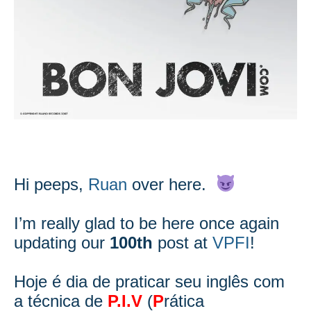
Hi peeps,
Ruan
over here.
I’m really glad to be here once again
updating our
100
th
post at
VPFI
!
Hoje é dia de praticar seu inglês com
a técnica de
P.I.V
(
P
rática