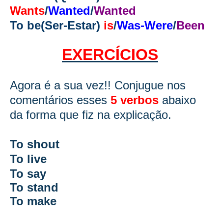
Wants
/
Wanted
/
Wanted
To be(Ser-Estar)
is
/
Was-Were
/
Been
EXERCÍCIOS
Agora é a sua vez!! Conjugue nos
comentários esses
5 verbos
abaixo
da forma que fiz na explicação.
To shout
To live
To say
To stand
To make