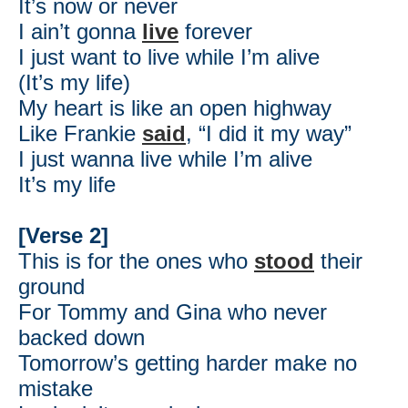
It’s now or never
I ain’t gonna
live
forever
I just want to live while I’m alive
(It’s my life)
My heart is like an open highway
Like Frankie
said
, “I did it my way”
I just wanna live while I’m alive
It’s my life
[Verse 2]
This is for the ones who
stood
their
ground
For Tommy and Gina who never
backed down
Tomorrow’s getting harder make no
mistake