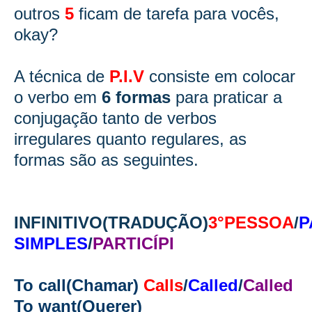
outros
5
ficam de tarefa para vocês,
okay?
A técnica de
P.I.V
consiste em colocar
o verbo em
6 formas
para praticar a
conjugação tanto de verbos
irregulares quanto regulares, as
formas são as seguintes.
INFINITIVO(TRADUÇÃO)
3°PESSOA
/
P
SIMPLES
/
PARTICÍPI
To call(Chamar)
Calls
/
Called
/
Called
To want(Querer)