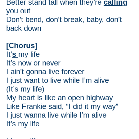
Better stand tall when they’re
calling
you out
Don’t bend, don’t break, baby, don’t
back down
[Chorus]
It’
s
my life
It’s now or never
I ain’t gonna live forever
I just want to live while I’m alive
(It’s my life)
My heart is like an open highway
Like Frankie said, “I did it my way”
I just wanna live while I’m alive
It’s my life