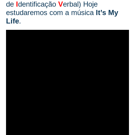
de
I
dentificação
V
erbal) Hoje
estudaremos com a música
It’s My
Life
.