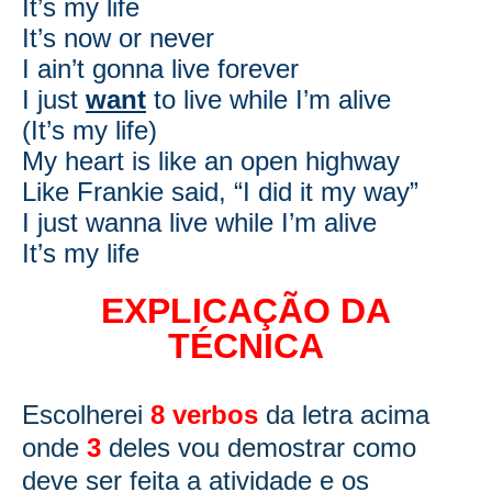
It’s my life
It’s now or never
I ain’t gonna live forever
I just
want
to live while I’m alive
(It’s my life)
My heart is like an open highway
Like Frankie said, “I did it my way”
I just wanna live while I’m alive
It’s my life
EXPLICAÇÃO DA
TÉCNICA
Escolherei
8
verbos
da letra acima
onde
3
deles vou demostrar como
deve ser feita a atividade e os